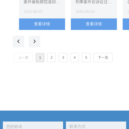
是好事还是坏事
案件被检察院退回公
——节点不同，策
刑事案件在诉讼过程
安机关补充侦查，家
中，公安机关有两次
略不同
2026-08-05
2026-08-04
属往往陷入焦虑或盲
将案件移送检察院的
目乐观两个极端。本
关键节点。第一次移
查看详情
查看详情
文详解退侦的三种核
送决定是否逮捕，第
心原因，结合真实案
二次移送决定如何量
例帮助家属准确判断
刑。本文详解两次移
넳
넲
退侦对自家案件的实
送的区别与应对策
际意义，并给出正确
略，帮助家属在正确
上一页
1
2
3
4
5
下一页
的应对策略。
的时间做正确的事。